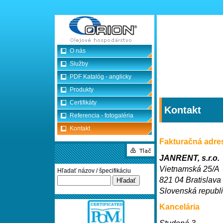
O nás
Služby
PDF Katalóg - anglicky
Produkty
Certifikáty
Kontakt
Referencia - fotogaléria
Kontakt
Fakturačná adre
JANRENT, s.r.o.
Vietnamská 25/A
Hľadať názov / špecifikáciu
821 04 Bratislava
Slovenská republ
Kancelária
Studená 3