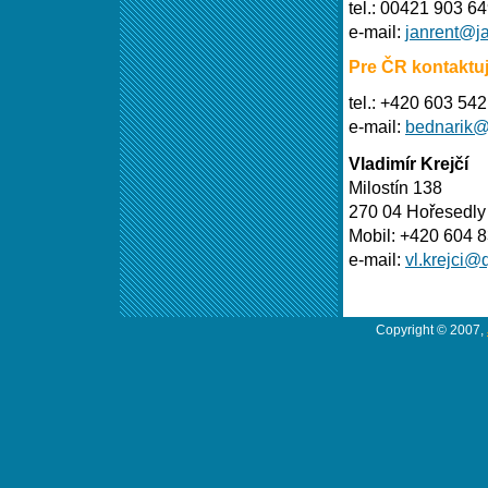
tel.: 00421 903 6
e-mail:
janrent@ja
Pre ČR kontaktuj
tel.: +420 603 54
e-mail:
bednarik@
Vladimír Krejčí
Milostín 138
270 04 Hořesedly
Mobil: +420 604 
e-mail:
vl.krejci@
Copyright © 2007,