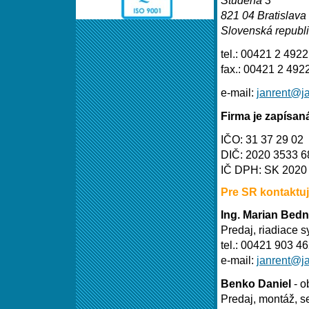
821 04 Bratislava
Slovenská republ
tel.: 00421 2 492
fax.: 00421 2 492
e-mail:
janrent@ja
Firma je zapísan
IČO: 31 37 29 02
DIČ: 2020 3533 6
IČ DPH: SK 2020
Pre SR kontaktuj
Ing. Marian Bedn
Predaj, riadiace 
tel.: 00421 903 4
e-mail:
janrent@ja
Benko Daniel
- o
Predaj, montáž, s